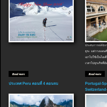
ประสบการณ์ที่อัง
ธุระ แต่วางแผนสำ
เอาไปใช้เป็นไอเด
เวลาไปธุระกิจที่อ
Read more
Read more
ประเทศ Peru ตอนที่ 4 ตอนจบ
Portugal-Sp
Switzerland-