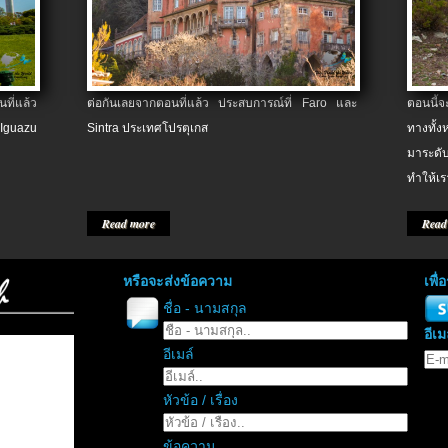
ที่แล้ว
ต่อกันเลยจากตอนที่แล้ว ประสบการณ์ที่ Faro และ
ตอนนี้
 Iguazu
Sintra ประเทศโปรตุเกส
ทางทั้
มาระดับ
ทำให้เร
Read more
Read
หรือจะส่งข้อความ
เพื
ชื่อ - นามสกุล
อีเม
อีเมล์
หัวข้อ / เรื่อง
ข้อความ