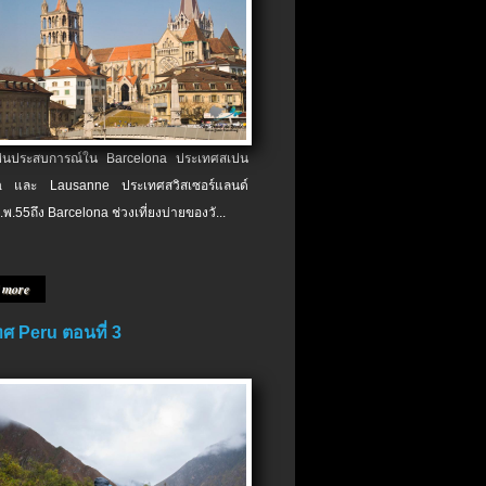
เป็นประสบการณ์ใน Barcelona ประเทศสเปน
 และ Lausanne ประเทศสวิสเซอร์แลนด์
.พ.​55ถึง Barcelona ช่วงเที่ยงบ่ายของวั...
 more
ศ Peru ตอนที่ 3