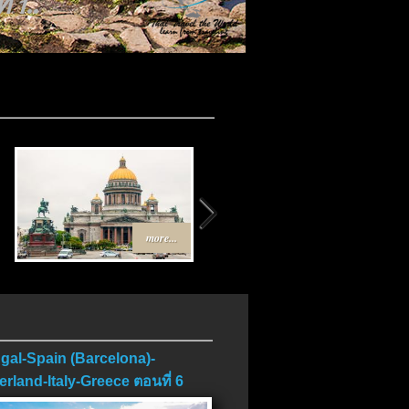
 1..
more...
more...
gal-Spain (Barcelona)-
erland-Italy-Greece ตอนที่ 6
บ