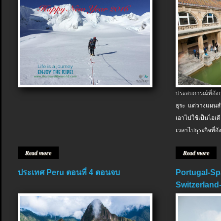
ประสบการณ์ที่อัง
ธุระ แต่วางแผนสำ
เอาไปใช้เป็นไอเด
เวลาไปธุระกิจที่อ
Read more
Read more
ประเทศ Peru ตอนที่ 4 ตอนจบ
Portugal-Sp
Switzerland-