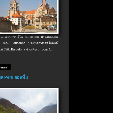
เป็นประสบการณ์ใน Barcelona ประเทศสเปน
 และ Lausanne ประเทศสวิสเซอร์แลนด์
.พ.​55ถึง Barcelona ช่วงเที่ยงบ่ายของวั...
 more
ศ Peru ตอนที่ 3