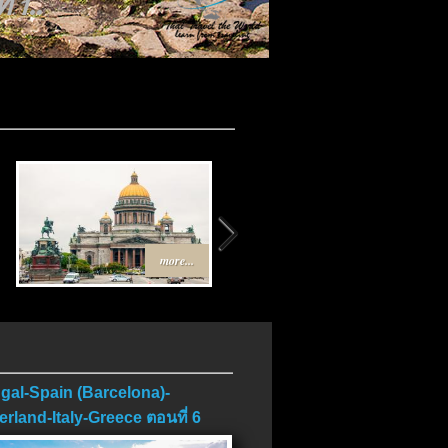
บ..
more...
more...
gal-Spain (Barcelona)-
erland-Italy-Greece ตอนที่ 6
บ