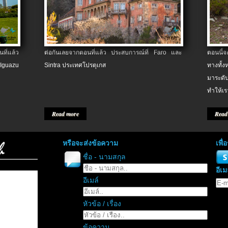
ที่แล้ว
ต่อกันเลยจากตอนที่แล้ว ประสบการณ์ที่ Faro และ
ตอนนี้
 Iguazu
Sintra ประเทศโปรตุเกส
ทางทั้
มาระดับ
ทำให้เร
Read more
Read
หรือจะส่งข้อความ
เพื
ชื่อ - นามสกุล
อีเม
อีเมล์
หัวข้อ / เรื่อง
ข้อความ