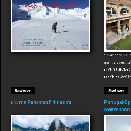
ประสบการณ์ที่อัง
ธุระ แต่วางแผนสำ
เอาไปใช้เป็นไอเด
เวลาไปธุระกิจที่อ
Read more
Read more
ประเทศ Peru ตอนที่ 4 ตอนจบ
Portugal-Sp
Switzerland-