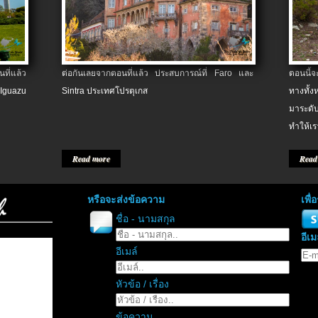
ที่แล้ว
ต่อกันเลยจากตอนที่แล้ว ประสบการณ์ที่ Faro และ
ตอนนี้
 Iguazu
Sintra ประเทศโปรตุเกส
ทางทั้
มาระดับ
ทำให้เร
Read more
Read
หรือจะส่งข้อความ
เพื
ชื่อ - นามสกุล
อีเม
อีเมล์
หัวข้อ / เรื่อง
ข้อความ