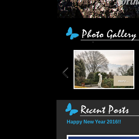
Northe
เส้
more...
Happy New Year 2016!!