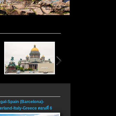
 1..
..
more...
more...
gal-Spain (Barcelona)-
erland-Italy-Greece ตอนที่ 6
บ