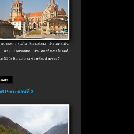
เป็นประสบการณ์ใน Barcelona ประเทศสเปน
 และ Lausanne ประเทศสวิสเซอร์แลนด์
.พ.​55ถึง Barcelona ช่วงเที่ยงบ่ายของวั...
 more
ศ Peru ตอนที่ 3