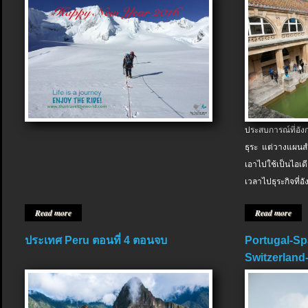
ประสบการณ์ที่อัง
ธุระ แต่วางแผนสำ
เอาไปใช้เป็นไอเด
เวลาไปธุระกิจที่อ
Read more
Read more
ประเทศ Peru ตอนที่ 4 ตอนจบ
Portugal-Sp
Switzerland-