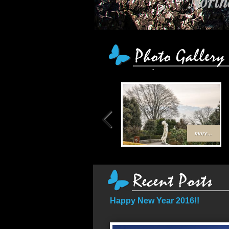
Northe
เส
more...
Happy New Year 2016!!