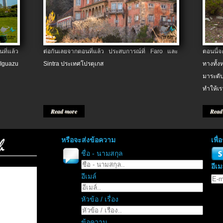
ที่แล้ว
ต่อกันเลยจากตอนที่แล้ว ประสบการณ์ที่ Faro และ
ตอนนี้
 Iguazu
Sintra ประเทศโปรตุเกส
ทางทั้
มาระดับ
ทำให้เร
Read more
Read
หรือจะส่งข้อความ
เพื
ชื่อ - นามสกุล
อีเม
อีเมล์
หัวข้อ / เรื่อง
ข้อความ