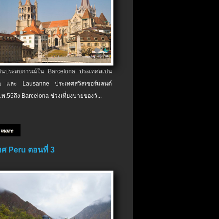
เป็นประสบการณ์ใน Barcelona ประเทศสเปน
 และ Lausanne ประเทศสวิสเซอร์แลนด์
.พ.​55ถึง Barcelona ช่วงเที่ยงบ่ายของวั...
 more
ศ Peru ตอนที่ 3