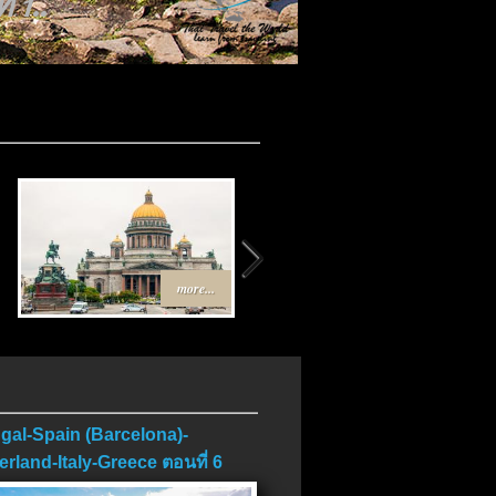
 1..
บ..
more...
more...
gal-Spain (Barcelona)-
erland-Italy-Greece ตอนที่ 6
บ