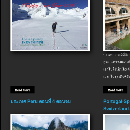
ประสบการณ์ที่อัง
ธุระ แต่วางแผนสำ
เอาไปใช้เป็นไอเด
เวลาไปธุระกิจที่อ
Read more
Read more
ประเทศ Peru ตอนที่ 4 ตอนจบ
Portugal-Sp
Switzerland-