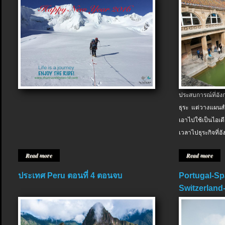
ประสบการณ์ที่อัง
ธุระ แต่วางแผนสำ
เอาไปใช้เป็นไอเด
เวลาไปธุระกิจที่อ
Read more
Read more
ประเทศ Peru ตอนที่ 4 ตอนจบ
Portugal-Sp
Switzerland-