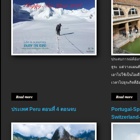
ประสบการณ์ที่อัง
ธุระ แต่วางแผนสำ
เอาไปใช้เป็นไอเด
เวลาไปธุระกิจที่อ
Read more
Read more
ประเทศ Peru ตอนที่ 4 ตอนจบ
Portugal-Sp
Switzerland-