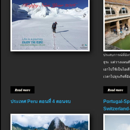
ประสบการณ์ที่อัง
ธุระ แต่วางแผนสำ
เอาไปใช้เป็นไอเด
เวลาไปธุระกิจที่อ
Read more
Read more
ประเทศ Peru ตอนที่ 4 ตอนจบ
Portugal-Sp
Switzerland-