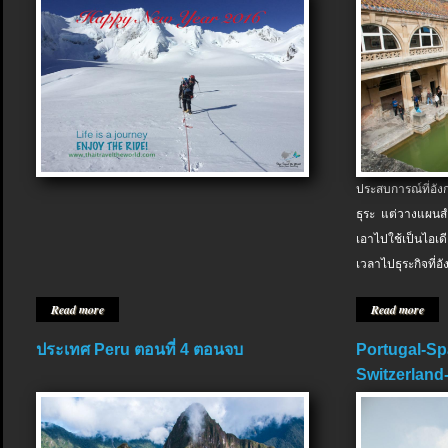
ประสบการณ์ที่อัง
ธุระ แต่วางแผนสำ
เอาไปใช้เป็นไอเด
เวลาไปธุระกิจที่อ
Read more
Read more
ประเทศ Peru ตอนที่ 4 ตอนจบ
Portugal-Sp
Switzerland-