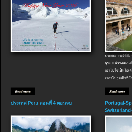
ประสบการณ์ที่อัง
ธุระ แต่วางแผนสำ
เอาไปใช้เป็นไอเด
เวลาไปธุระกิจที่อ
Read more
Read more
ประเทศ Peru ตอนที่ 4 ตอนจบ
Portugal-Sp
Switzerland-