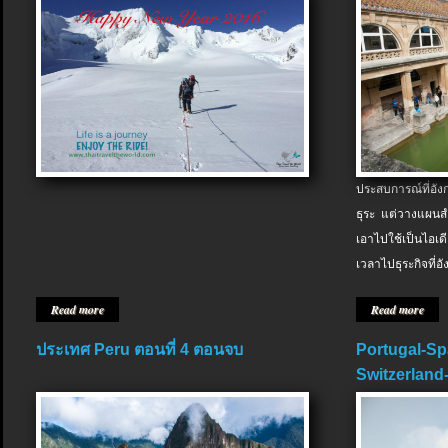
ประสบการณ์ที่อัง
ธุระ แต่วางแผนสำ
เอาไปใช้เป็นไอเด
เวลาไปธุระกิจที่อ
Read more
Read more
ประเทศ Peru ตอนที่ 4 ตอนจบ
Portugal-Sp
Switzerland-