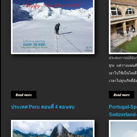
ประสบการณ์ที่อัง
ธุระ แต่วางแผนสำ
เอาไปใช้เป็นไอเด
เวลาไปธุระกิจที่อ
Read more
Read more
ประเทศ Peru ตอนที่ 4 ตอนจบ
Portugal-Sp
Switzerland-