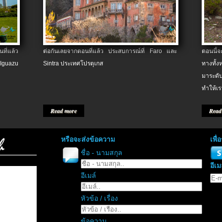
ที่แล้ว
ต่อกันเลยจากตอนที่แล้ว ประสบการณ์ที่ Faro และ
ตอนนี้
 Iguazu
Sintra ประเทศโปรตุเกส
ทางทั้
มาระดับ
ทำให้เร
Read more
Read
หรือจะส่งข้อความ
เพื
ชื่อ - นามสกุล
อีเม
อีเมล์
หัวข้อ / เรื่อง
ข้อความ