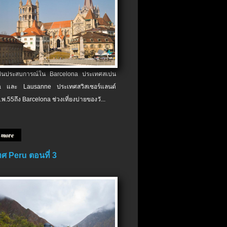
เป็นประสบการณ์ใน Barcelona ประเทศสเปน
 และ Lausanne ประเทศสวิสเซอร์แลนด์
.พ.​55ถึง Barcelona ช่วงเที่ยงบ่ายของวั...
 more
ศ Peru ตอนที่ 3