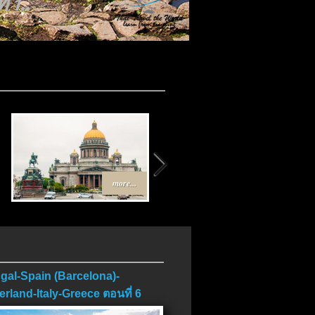
บ..
more...
more...
gal-Spain (Barcelona)-
erland-Italy-Greece ตอนที่ 6
บ