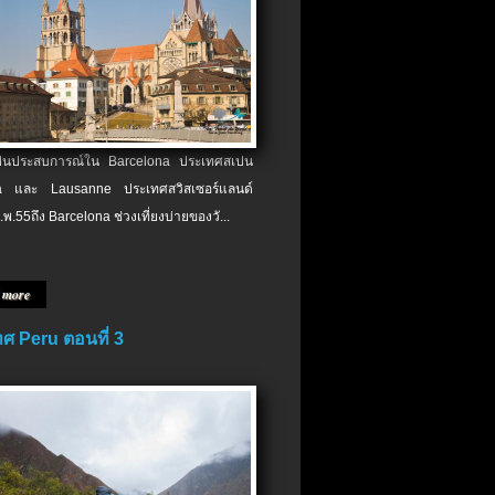
เป็นประสบการณ์ใน Barcelona ประเทศสเปน
 และ Lausanne ประเทศสวิสเซอร์แลนด์
.พ.​55ถึง Barcelona ช่วงเที่ยงบ่ายของวั...
 more
ศ Peru ตอนที่ 3