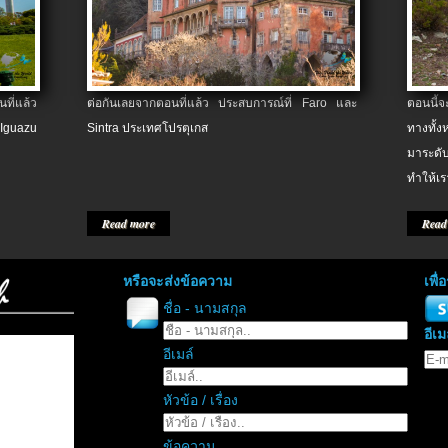
ที่แล้ว
ต่อกันเลยจากตอนที่แล้ว ประสบการณ์ที่ Faro และ
ตอนนี้
 Iguazu
Sintra ประเทศโปรตุเกส
ทางทั้
มาระดับ
ทำให้เร
Read more
Read
หรือจะส่งข้อความ
เพื
ชื่อ - นามสกุล
อีเม
อีเมล์
หัวข้อ / เรื่อง
ข้อความ