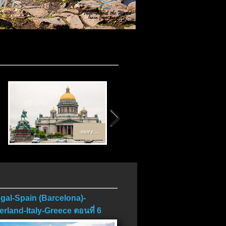
 1..
more...
more...
gal-Spain (Barcelona)-
erland-Italy-Greece ตอนที่ 6
บ