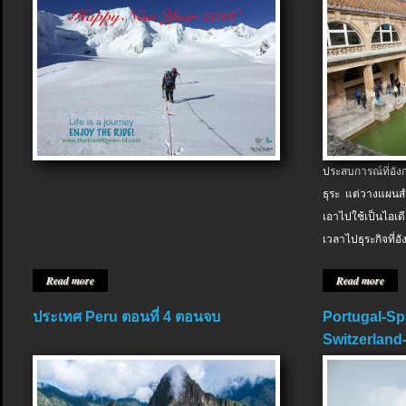
ประสบการณ์ที่อัง
ธุระ แต่วางแผนสำ
เอาไปใช้เป็นไอเด
เวลาไปธุระกิจที่อ
Read more
Read more
ประเทศ Peru ตอนที่ 4 ตอนจบ
Portugal-Sp
Switzerland-