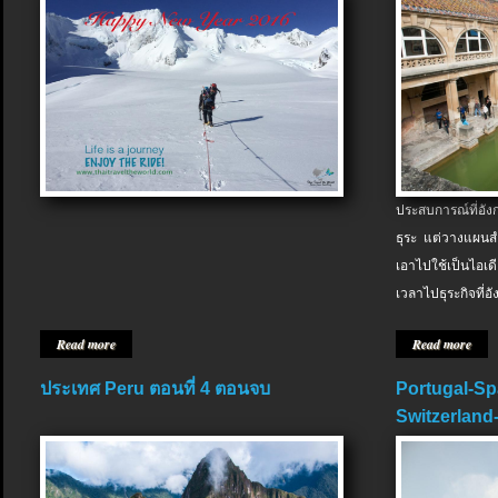
ประสบการณ์ที่อัง
ธุระ แต่วางแผนสำ
เอาไปใช้เป็นไอเด
เวลาไปธุระกิจที่อ
Read more
Read more
ประเทศ Peru ตอนที่ 4 ตอนจบ
Portugal-Sp
Switzerland-