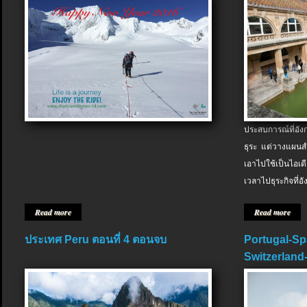
ประสบการณ์ที่อัง
ธุระ แต่วางแผนสำ
เอาไปใช้เป็นไอเด
เวลาไปธุระกิจที่อ
Read more
Read more
ประเทศ Peru ตอนที่ 4 ตอนจบ
Portugal-Sp
Switzerland-