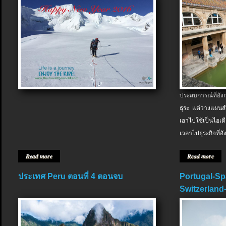
ประสบการณ์ที่อัง
ธุระ แต่วางแผนสำ
เอาไปใช้เป็นไอเด
เวลาไปธุระกิจที่อ
Read more
Read more
ประเทศ Peru ตอนที่ 4 ตอนจบ
Portugal-Sp
Switzerland-