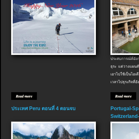
ประสบการณ์ที่อัง
ธุระ แต่วางแผนสำ
เอาไปใช้เป็นไอเด
เวลาไปธุระกิจที่อ
Read more
Read more
ประเทศ Peru ตอนที่ 4 ตอนจบ
Portugal-Sp
Switzerland-