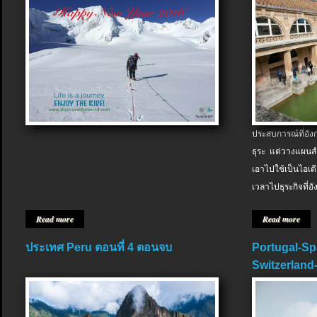
ประสบการณ์ที่อัง
ธุระ แต่วางแผนสำ
เอาไปใช้เป็นไอเด
เวลาไปธุระกิจที่อ
Read more
Read more
ประเทศ Peru ตอนที่ 4 ตอนจบ
Portugal-Sp
Switzerland-