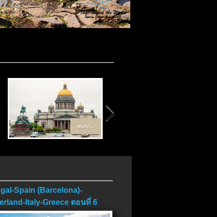
 1..
.
more...
more...
gal-Spain (Barcelona)-
erland-Italy-Greece ตอนที่ 6
บ