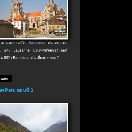
เป็นประสบการณ์ใน Barcelona ประเทศสเปน
 และ Lausanne ประเทศสวิสเซอร์แลนด์
.พ.​55ถึง Barcelona ช่วงเที่ยงบ่ายของวั...
 more
ศ Peru ตอนที่ 3