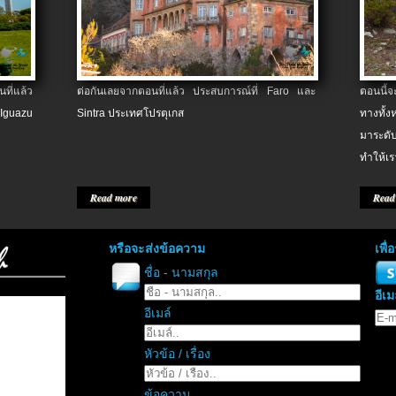
ที่แล้ว
ต่อกันเลยจากตอนที่แล้ว ประสบการณ์ที่ Faro และ
ตอนนี้
 Iguazu
Sintra ประเทศโปรตุเกส
ทางทั้
มาระดับ
ทำให้เร
Read more
Read
หรือจะส่งข้อความ
เพื
ชื่อ - นามสกุล
อีเม
อีเมล์
หัวข้อ / เรื่อง
ข้อความ