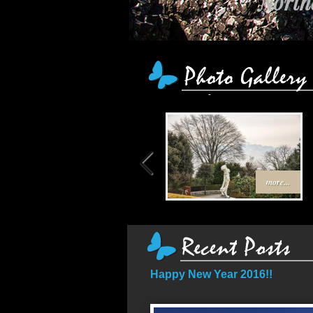
Northe
เส้น
more...
Happy New Year 2016!!