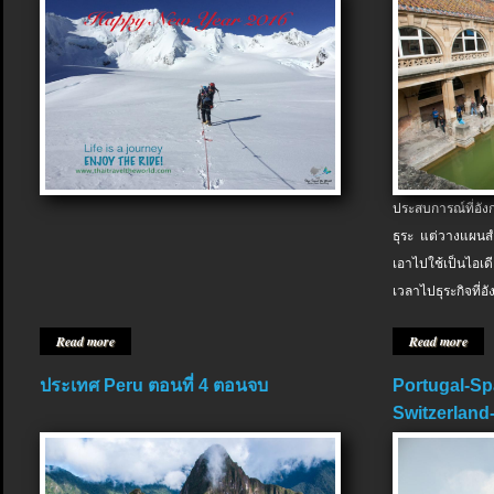
ประสบการณ์ที่อัง
ธุระ แต่วางแผนสำ
เอาไปใช้เป็นไอเด
เวลาไปธุระกิจที่อ
Read more
Read more
ประเทศ Peru ตอนที่ 4 ตอนจบ
Portugal-Sp
Switzerland-