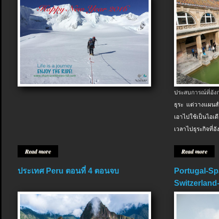
ประสบการณ์ที่อัง
ธุระ แต่วางแผนสำ
เอาไปใช้เป็นไอเด
เวลาไปธุระกิจที่อ
Read more
Read more
ประเทศ Peru ตอนที่ 4 ตอนจบ
Portugal-Sp
Switzerland-