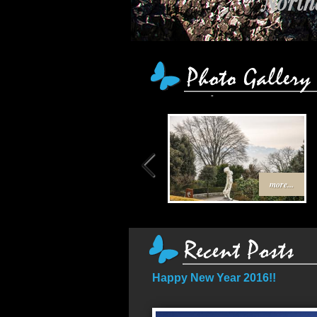
Northe
เส
more...
Happy New Year 2016!!