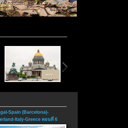
 1..
..
more...
more...
gal-Spain (Barcelona)-
erland-Italy-Greece ตอนที่ 6
บ