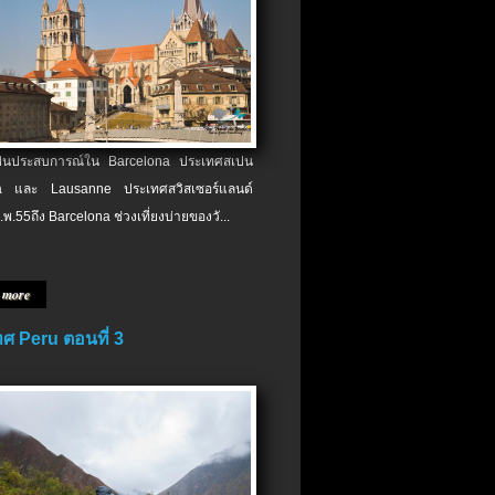
เป็นประสบการณ์ใน Barcelona ประเทศสเปน
 และ Lausanne ประเทศสวิสเซอร์แลนด์
.พ.​55ถึง Barcelona ช่วงเที่ยงบ่ายของวั...
 more
ศ Peru ตอนที่ 3