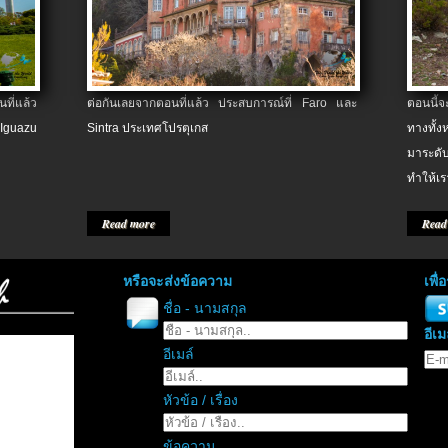
ที่แล้ว
ต่อกันเลยจากตอนที่แล้ว ประสบการณ์ที่ Faro และ
ตอนนี้
 Iguazu
Sintra ประเทศโปรตุเกส
ทางทั้
มาระดับ
ทำให้เร
Read more
Read
หรือจะส่งข้อความ
เพื
ชื่อ - นามสกุล
อีเม
อีเมล์
หัวข้อ / เรื่อง
ข้อความ