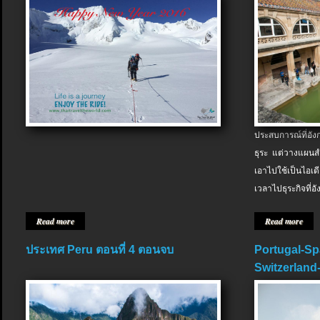
ประสบการณ์ที่อัง
ธุระ แต่วางแผนสำ
เอาไปใช้เป็นไอเด
เวลาไปธุระกิจที่อ
Read more
Read more
ประเทศ Peru ตอนที่ 4 ตอนจบ
Portugal-Sp
Switzerland-