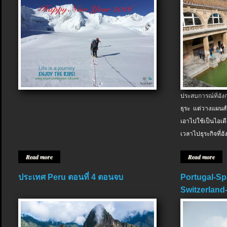
ประสบการณ์ที่อัง
ธุระ แต่วางแผนสำ
เอาไปใช้เป็นไอเด
เวลาไปธุระกิจที่อ
Read more
Read more
ประเทศ Peru ตอนที่ 4 ตอนจบ
Portugal-Sp
Switzerland-