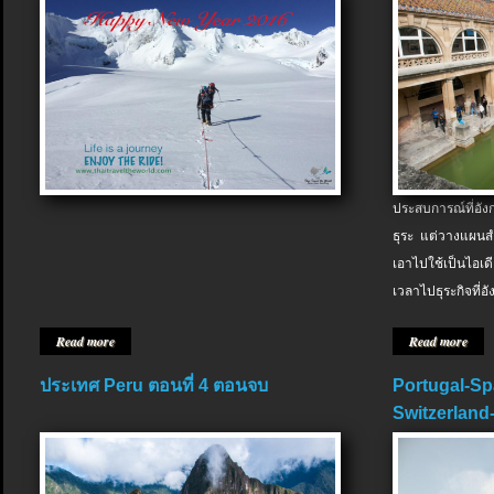
ประสบการณ์ที่อัง
ธุระ แต่วางแผนสำ
เอาไปใช้เป็นไอเด
เวลาไปธุระกิจที่อ
Read more
Read more
ประเทศ Peru ตอนที่ 4 ตอนจบ
Portugal-Sp
Switzerland-