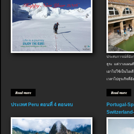
ประสบการณ์ที่อัง
ธุระ แต่วางแผนสำ
เอาไปใช้เป็นไอเด
เวลาไปธุระกิจที่อ
Read more
Read more
ประเทศ Peru ตอนที่ 4 ตอนจบ
Portugal-Sp
Switzerland-