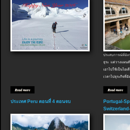
ประสบการณ์ที่อัง
ธุระ แต่วางแผนสำ
เอาไปใช้เป็นไอเด
เวลาไปธุระกิจที่อ
Read more
Read more
ประเทศ Peru ตอนที่ 4 ตอนจบ
Portugal-Sp
Switzerland-