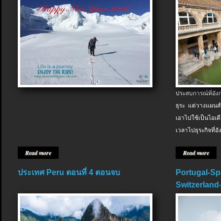
ประสบการณ์ที่อัง
ธุระ แต่วางแผนสำ
เอาไปใช้เป็นไอเด
เวลาไปธุระกิจที่อ
Read more
Read more
ประเทศ Peru ตอนที่ 4 ตอนจบ
Portugal-Sp
Switzerland-