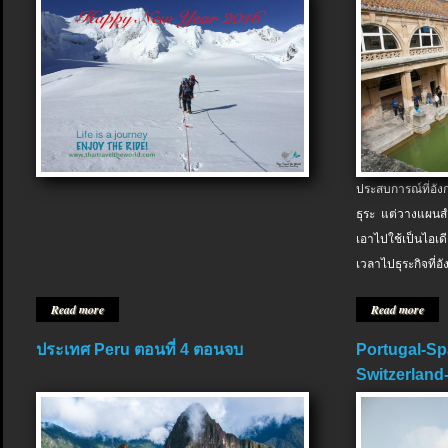
ประสบการณ์ที่อัง
ธุระ แต่วางแผนสำ
เอาไปใช้เป็นไอเด
เวลาไปธุระกิจที่อ
Read more
Read more
ประเทศ Peru ตอนที่ 4 ตอนจบ
Portugal-Sp
Switzerland-