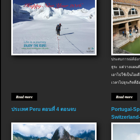
ประสบการณ์ที่อัง
ธุระ แต่วางแผนสำ
เอาไปใช้เป็นไอเด
เวลาไปธุระกิจที่อ
Read more
Read more
ประเทศ Peru ตอนที่ 4 ตอนจบ
Portugal-Sp
Switzerland-