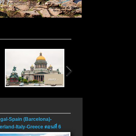
 1..
more...
more...
gal-Spain (Barcelona)-
erland-Italy-Greece ตอนที่ 6
บ