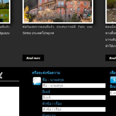
ที่แล้ว
ต่อกันเลยจากตอนที่แล้ว ประสบการณ์ที่ Faro และ
ตอนนี้
 Iguazu
Sintra ประเทศโปรตุเกส
ทางทั้
มาระดับ
ทำให้เร
Read more
Read
หรือจะส่งข้อความ
เพื
ชื่อ - นามสกุล
อีเม
อีเมล์
หัวข้อ / เรื่อง
ข้อความ