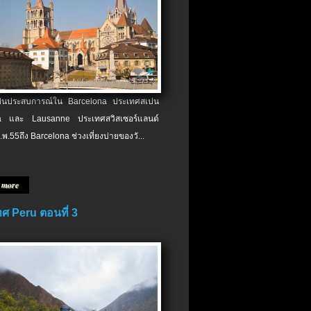
เป็นประสบการณ์ใน Barcelona ประเทศสเปน
 และ Lausanne ประเทศสวิสเซอร์แลนด์
.พ.​55ถึง Barcelona ช่วงเที่ยงบ่ายของวั...
 more
ศ Peru ตอนที่ 3