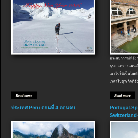
ประสบการณ์ที่อัง
ธุระ แต่วางแผนสำ
เอาไปใช้เป็นไอเด
เวลาไปธุระกิจที่อ
Read more
Read more
ประเทศ Peru ตอนที่ 4 ตอนจบ
Portugal-Sp
Switzerland-