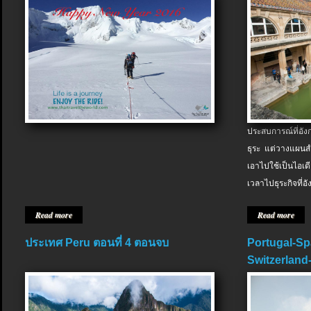
ประสบการณ์ที่อัง
ธุระ แต่วางแผนสำ
เอาไปใช้เป็นไอเด
เวลาไปธุระกิจที่อ
Read more
Read more
ประเทศ Peru ตอนที่ 4 ตอนจบ
Portugal-Sp
Switzerland-