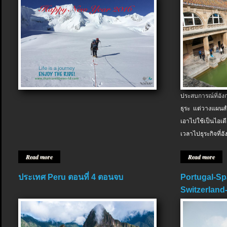
ประสบการณ์ที่อัง
ธุระ แต่วางแผนสำ
เอาไปใช้เป็นไอเด
เวลาไปธุระกิจที่อ
Read more
Read more
ประเทศ Peru ตอนที่ 4 ตอนจบ
Portugal-Sp
Switzerland-