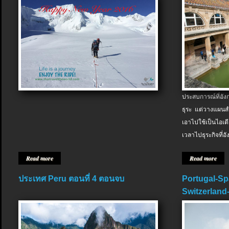
ประสบการณ์ที่อัง
ธุระ แต่วางแผนสำ
เอาไปใช้เป็นไอเด
เวลาไปธุระกิจที่อ
Read more
Read more
ประเทศ Peru ตอนที่ 4 ตอนจบ
Portugal-Sp
Switzerland-