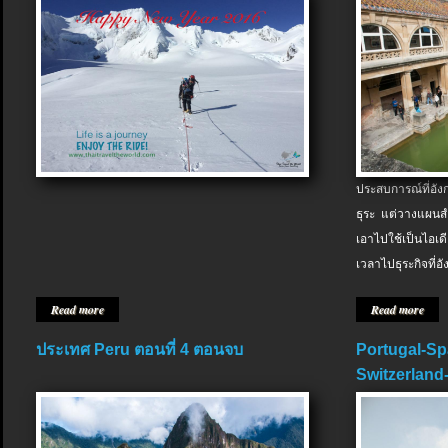
ประสบการณ์ที่อัง
ธุระ แต่วางแผนสำ
เอาไปใช้เป็นไอเด
เวลาไปธุระกิจที่อ
Read more
Read more
ประเทศ Peru ตอนที่ 4 ตอนจบ
Portugal-Sp
Switzerland-