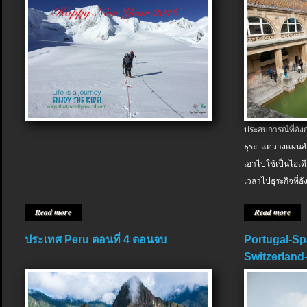
ประสบการณ์ที่อัง
ธุระ แต่วางแผนสำ
เอาไปใช้เป็นไอเด
เวลาไปธุระกิจที่อ
Read more
Read more
ประเทศ Peru ตอนที่ 4 ตอนจบ
Portugal-Sp
Switzerland-