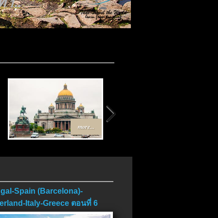
บ..
more...
more...
gal-Spain (Barcelona)-
erland-Italy-Greece ตอนที่ 6
บ