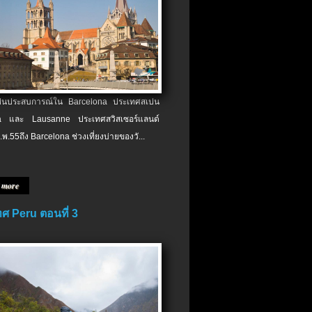
เป็นประสบการณ์ใน Barcelona ประเทศสเปน
 และ Lausanne ประเทศสวิสเซอร์แลนด์
.พ.​55ถึง Barcelona ช่วงเที่ยงบ่ายของวั...
 more
ศ Peru ตอนที่ 3