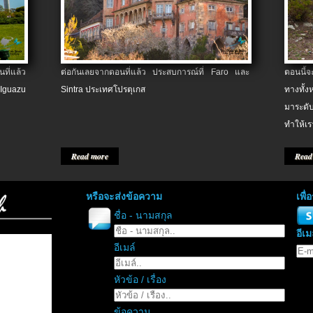
ที่แล้ว
ต่อกันเลยจากตอนที่แล้ว ประสบการณ์ที่ Faro และ
ตอนนี้
 Iguazu
Sintra ประเทศโปรตุเกส
ทางทั้
มาระดับ
ทำให้เร
Read more
Read
หรือจะส่งข้อความ
เพื
ชื่อ - นามสกุล
อีเม
อีเมล์
หัวข้อ / เรื่อง
ข้อความ