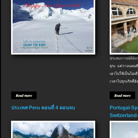
ประสบการณ์ที่อัง
ธุระ แต่วางแผนสำ
เอาไปใช้เป็นไอเด
เวลาไปธุระกิจที่อ
Read more
Read more
ประเทศ Peru ตอนที่ 4 ตอนจบ
Portugal-Sp
Switzerland-