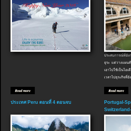
ประสบการณ์ที่อัง
ธุระ แต่วางแผนสำ
เอาไปใช้เป็นไอเด
เวลาไปธุระกิจที่อ
Read more
Read more
ประเทศ Peru ตอนที่ 4 ตอนจบ
Portugal-Sp
Switzerland-