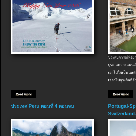
ประสบการณ์ที่อัง
ธุระ แต่วางแผนสำ
เอาไปใช้เป็นไอเด
เวลาไปธุระกิจที่อ
Read more
Read more
ประเทศ Peru ตอนที่ 4 ตอนจบ
Portugal-Sp
Switzerland-