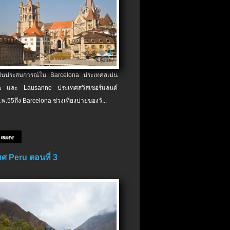
เป็นประสบการณ์ใน Barcelona ประเทศสเปน
 และ Lausanne ประเทศสวิสเซอร์แลนด์
.พ.​55ถึง Barcelona ช่วงเที่ยงบ่ายของวั...
 more
ศ Peru ตอนที่ 3