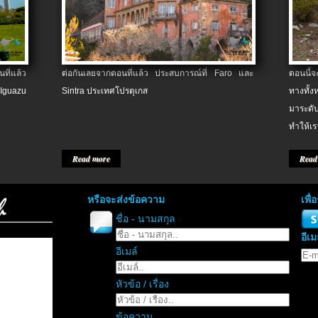
ที่แล้ว
ต่อกันเลยจากตอนที่แล้ว ประสบการณ์ที่ Faro และ
ตอนนี้
 Iguazu
Sintra ประเทศโปรตุเกส
ทางทั้
มาระดับ
ทำให้เร
Read more
Read
หรือจะส่งข้อความ
เพื
ชื่อ - นามสกุล
อีเม
อีเมล์
หัวข้อ / เรื่อง
ข้อความ