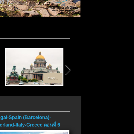
 1..
..
more...
more...
gal-Spain (Barcelona)-
erland-Italy-Greece ตอนที่ 6
บ