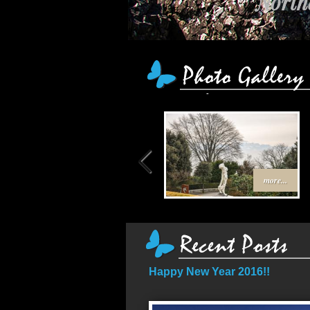
Northe
เส้
more...
Happy New Year 2016!!