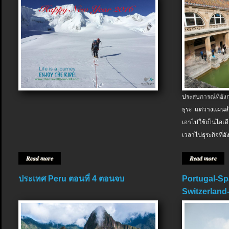
ประสบการณ์ที่อัง
ธุระ แต่วางแผนสำ
เอาไปใช้เป็นไอเด
เวลาไปธุระกิจที่อ
Read more
Read more
ประเทศ Peru ตอนที่ 4 ตอนจบ
Portugal-Sp
Switzerland-