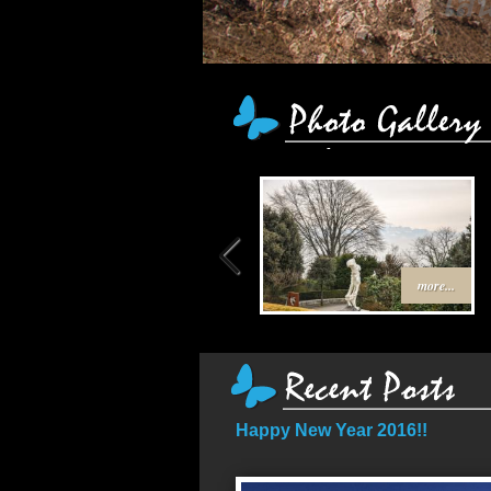
เ
more...
Happy New Year 2016!!