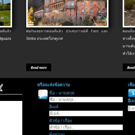
ที่แล้ว
ต่อกันเลยจากตอนที่แล้ว ประสบการณ์ที่ Faro และ
ตอนนี้
 Iguazu
Sintra ประเทศโปรตุเกส
ทางทั้
มาระดับ
ทำให้เร
Read more
Read
หรือจะส่งข้อความ
เพื
ชื่อ - นามสกุล
อีเม
อีเมล์
หัวข้อ / เรื่อง
ข้อความ