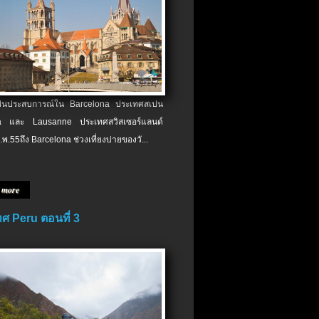
เป็นประสบการณ์ใน Barcelona ประเทศสเปน
 และ Lausanne ประเทศสวิสเซอร์แลนด์
.พ.​55ถึง Barcelona ช่วงเที่ยงบ่ายของวั...
 more
ศ Peru ตอนที่ 3