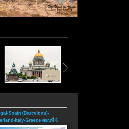
จบ..
more...
more...
gal-Spain (Barcelona)-
erland-Italy-Greece ตอนที่ 6
บ